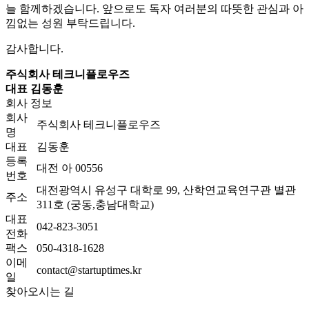
늘 함께하겠습니다. 앞으로도 독자 여러분의 따뜻한 관심과 아
낌없는 성원 부탁드립니다.
감사합니다.
주식회사 테크니플로우즈
대표 김동훈
회사 정보
회사
주식회사 테크니플로우즈
명
대표
김동훈
등록
대전 아 00556
번호
대전광역시 유성구 대학로 99, 산학연교육연구관 별관
주소
311호 (궁동,충남대학교)
대표
042-823-3051
전화
팩스
050-4318-1628
이메
contact@startuptimes.kr
일
찾아오시는 길