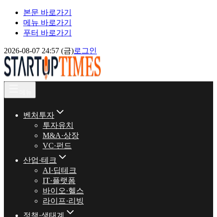
본문 바로가기
메뉴 바로가기
푸터 바로가기
2026-08-07 24:57 (금)
로그인
메뉴
벤처투자
투자유치
M&A·상장
VC·펀드
산업·테크
AI·딥테크
IT·플랫폼
바이오·헬스
라이프·리빙
정책·생태계