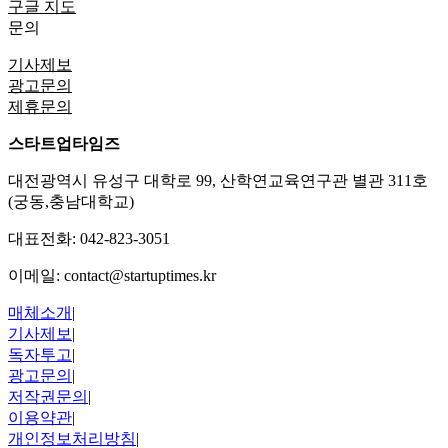
구글 지도
문의
기사제보
광고문의
제휴문의
스타트업타임즈
대전광역시 유성구 대학로 99, 산학연교육연구관 별관 311호
(궁동,충남대학교)
대표전화:
042-823-3051
이메일:
contact@startuptimes.kr
매체소개
|
기사제보
|
독자투고
|
광고문의
|
저작권문의
|
이용약관
|
개인정보처리방침
|