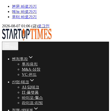
본문 바로가기
메뉴 바로가기
푸터 바로가기
2026-08-07 01:06 (금)
로그인
메뉴
벤처투자
투자유치
M&A·상장
VC·펀드
산업·테크
AI·딥테크
IT·플랫폼
바이오·헬스
라이프·리빙
정책·생태계