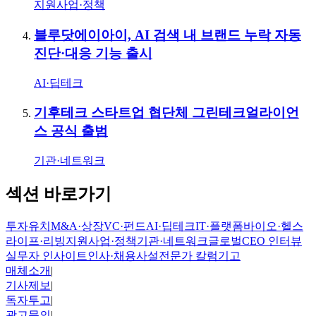
지원사업·정책
블루닷에이아이, AI 검색 내 브랜드 누락 자동
진단·대응 기능 출시
AI·딥테크
기후테크 스타트업 협단체 그린테크얼라이언
스 공식 출범
기관·네트워크
섹션 바로가기
투자유치
M&A·상장
VC·펀드
AI·딥테크
IT·플랫폼
바이오·헬스
라이프·리빙
지원사업·정책
기관·네트워크
글로벌
CEO 인터뷰
실무자 인사이트
인사·채용
사설
전문가 칼럼
기고
매체소개
|
기사제보
|
독자투고
|
광고문의
|