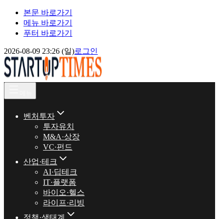
본문 바로가기
메뉴 바로가기
푸터 바로가기
2026-08-09 23:26 (일)
로그인
메뉴
벤처투자
투자유치
M&A·상장
VC·펀드
산업·테크
AI·딥테크
IT·플랫폼
바이오·헬스
라이프·리빙
정책·생태계